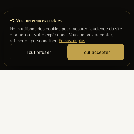
🍪 Vos préférences cookies
Nous utilisons des cookies pour mesurer l'audience du site
et améliorer votre expérience. Vous pouvez accepter,
refuser ou personnaliser.
En savoir plus
.
Tout refuser
Tout accepter
Alyzia
Groupe ADP
Air France
ILS NOUS FONT CONFIANCE
Groupe 3S
Hub Safe
Aeria
Newrest