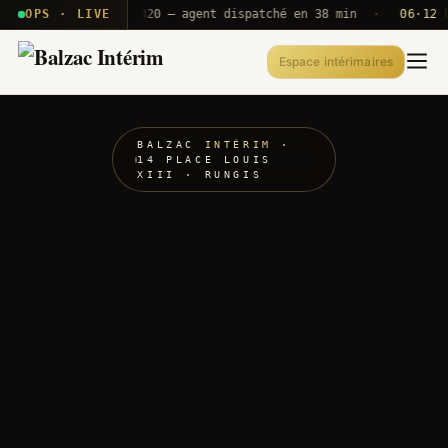
· T2E · B71
OPS · LIVE
Push A320 — agent dispatché en 38 min
·
06·12 UTC
Espace intérimaires
BALZAC
INTÉRIM
·
14 PLACE LOUIS
XIII · RUNGIS