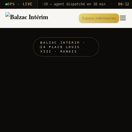
· T2E · B71
OPS · LIVE
Push A320 — agent dispatché en 38 min
·
06·12 UTC
Espace intérimaires
BALZAC
INTÉRIM
·
14 PLACE LOUIS
XIII · RUNGIS