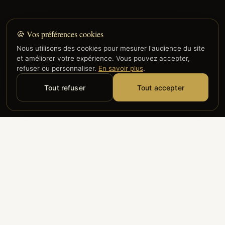
🍪 Vos préférences cookies
Nous utilisons des cookies pour mesurer l'audience du site
et améliorer votre expérience. Vous pouvez accepter,
refuser ou personnaliser.
En savoir plus
.
Tout refuser
Tout accepter
Alyzia
Groupe ADP
Air France
ILS NOUS FONT CONFIANCE
Groupe 3S
Hub Safe
Aeria
Newrest