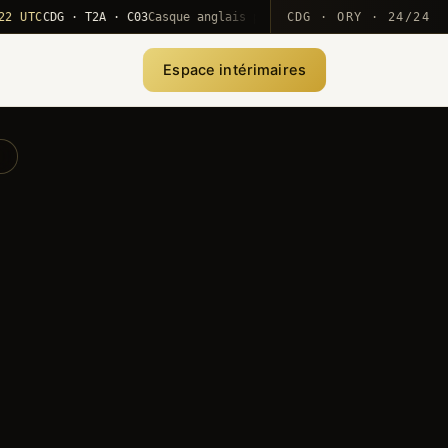
C
CDG · T2A · C03
Casque anglais positionné · rotation MEA
CDG · ORY · 24/24
·
10
Espace intérimaires