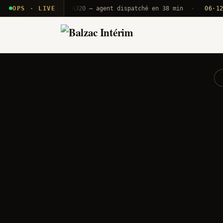
· T2E · B71
OPS · LIVE
Push A320 — agent dispatché en 38 min
·
06·12 UTC
O