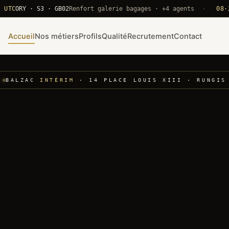
RY · S3 · GB02
Renfort galerie bagages · +4 agents
·
08·22 UT
Accueil
Nos métiers
Profils
Qualité
Recrutement
Contact
BALZAC
INTÉRIM
· 14 PLACE LOUIS XIII · RUNGIS