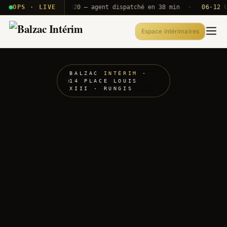
· T2E · B71
OPS · LIVE
Push A320 — agent dispatché en 38 min
·
06·12 UTC
Espace intérimaires
BALZAC
INTÉRIM
·
14 PLACE LOUIS
XIII · RUNGIS