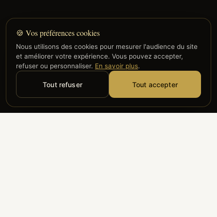
🍪 Vos préférences cookies
Nous utilisons des cookies pour mesurer l'audience du site
et améliorer votre expérience. Vous pouvez accepter,
refuser ou personnaliser.
En savoir plus
.
Tout refuser
Tout accepter
Alyzia
Groupe ADP
Air France
ILS NOUS FONT CONFIANCE
Groupe 3S
Hub Safe
Aeria
Newrest