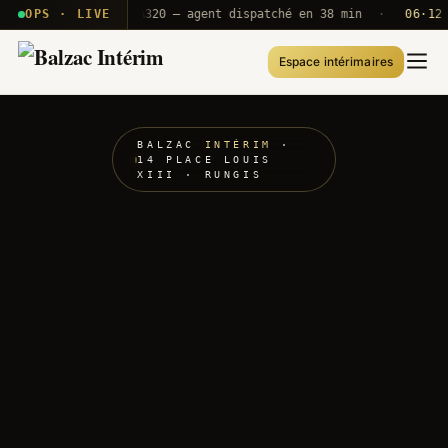
 · T2E · B71
OPS · LIVE
Push A320 — agent dispatché en 38 min
·
06·12 UT
Espace intérimaires
BALZAC
INTÉRIM
·
14 PLACE LOUIS
XIII · RUNGIS