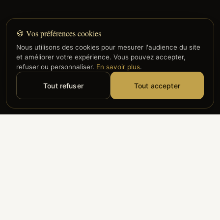
🍪 Vos préférences cookies
Nous utilisons des cookies pour mesurer l'audience du site
et améliorer votre expérience. Vous pouvez accepter,
refuser ou personnaliser.
En savoir plus
.
Tout refuser
Tout accepter
Alyzia
Groupe ADP
Air France
ILS NOUS FONT CONFIANCE
Groupe 3S
Hub Safe
Aeria
Newrest