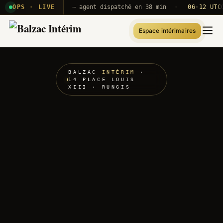
E · B71
OPS · LIVE
Push A320 — agent dispatché en 38 min
·
06·12 UTC
ORY 
Espace intérimaires
BALZAC
INTÉRIM
·
14 PLACE LOUIS
XIII · RUNGIS