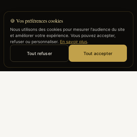
🍪 Vos préférences cookies
Nous utilisons des cookies pour mesurer l'audience du site
et améliorer votre expérience. Vous pouvez accepter,
refuser ou personnaliser.
En savoir plus
.
Tout refuser
Tout accepter
Alyzia
Groupe ADP
Air France
ILS NOUS FONT CONFIANCE
Groupe 3S
Hub Safe
Aeria
Newrest