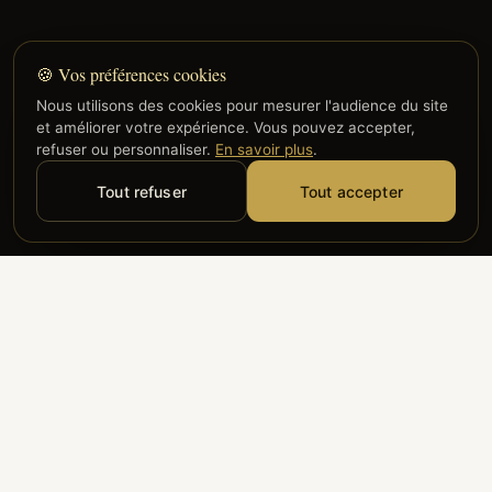
🍪 Vos préférences cookies
Nous utilisons des cookies pour mesurer l'audience du site
et améliorer votre expérience. Vous pouvez accepter,
refuser ou personnaliser.
En savoir plus
.
Tout refuser
Tout accepter
Alyzia
Groupe ADP
Air France
ILS NOUS FONT CONFIANCE
Groupe 3S
Hub Safe
Aeria
Newrest