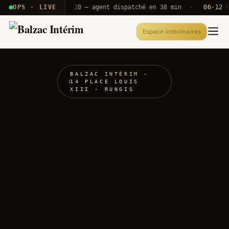
· T2E · B71
OPS · LIVE
Push A320 — agent dispatché en 38 min
·
06·12 UTC
Espace intérimaires
BALZAC
INTÉRIM
·
14 PLACE LOUIS
XIII · RUNGIS