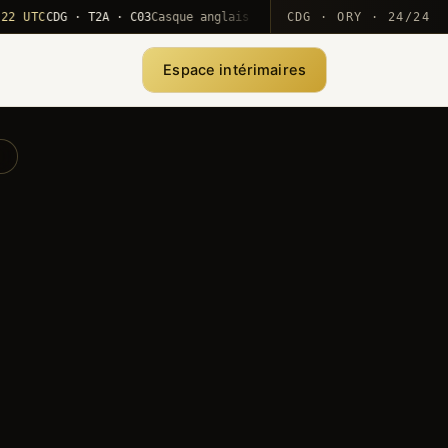
TC
CDG · T2A · C03
Casque anglais positionné · rotation MEA
CDG · ORY · 24/24
·
1
Espace intérimaires