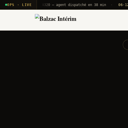
· T2E · B71
OPS · LIVE
Push A320 — agent dispatché en 38 min
·
06·12 UTC