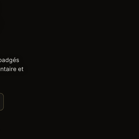
 badgés
ntaire et