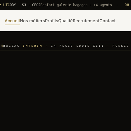
ORY · S3 · GB02
Renfort galerie bagages · +4 agents
·
08·22 U
Accueil
Nos métiers
Profils
Qualité
Recrutement
Contact
BALZAC
INTÉRIM
· 14 PLACE LOUIS XIII · RUNGIS