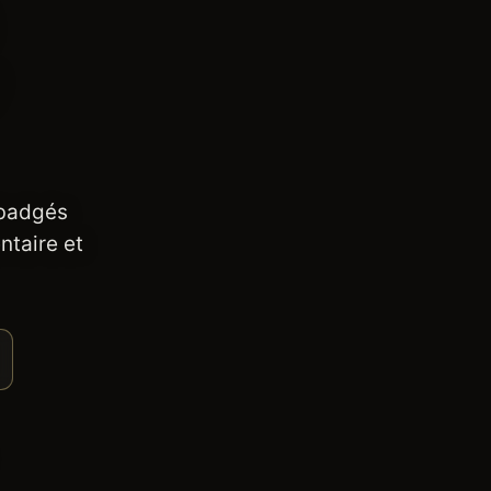
 badgés
ntaire et