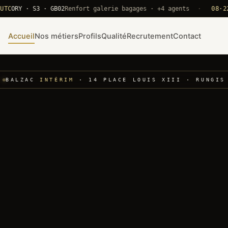
Y · S3 · GB02
Renfort galerie bagages · +4 agents
·
08·22 UTC
Accueil
Nos métiers
Profils
Qualité
Recrutement
Contact
BALZAC
INTÉRIM
· 14 PLACE LOUIS XIII · RUNGIS