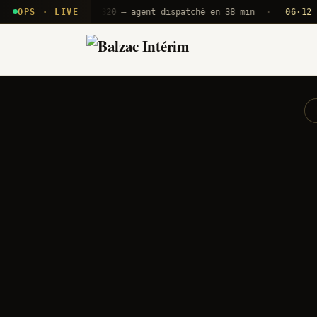
T2E · B71
OPS · LIVE
Push A320 — agent dispatché en 38 min
·
06·12 UTC
OR