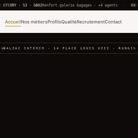
ORY · S3 · GB02
Renfort galerie bagages · +4 agents
·
08·22 UT
Accueil
Nos métiers
Profils
Qualité
Recrutement
Contact
BALZAC
INTÉRIM
· 14 PLACE LOUIS XIII · RUNGIS