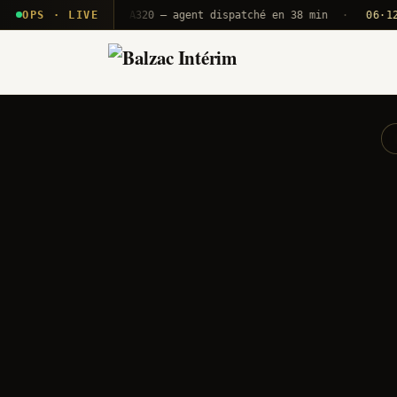
· T2E · B71
OPS · LIVE
Push A320 — agent dispatché en 38 min
·
06·12 UTC