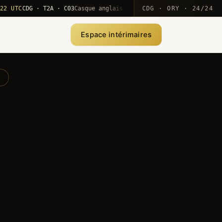
C
CDG · T2A · C03
Casque anglais positionné · rotation MEA
CDG · ORY · 24/24
·
1
Espace intérimaires