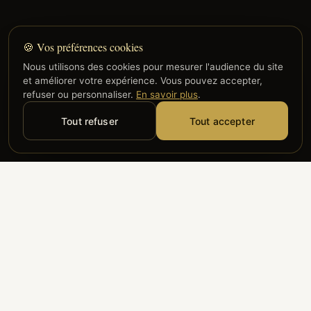
🍪 Vos préférences cookies
Nous utilisons des cookies pour mesurer l'audience du site
et améliorer votre expérience. Vous pouvez accepter,
refuser ou personnaliser.
En savoir plus
.
Tout refuser
Tout accepter
Alyzia
Groupe ADP
Air France
ILS NOUS FONT CONFIANCE
Groupe 3S
Hub Safe
Aeria
Newrest