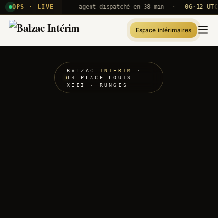
2E · B71
OPS · LIVE
Push A320 — agent dispatché en 38 min
·
06·12 UTC
ORY
Espace intérimaires
BALZAC
INTÉRIM
·
14 PLACE LOUIS
XIII · RUNGIS