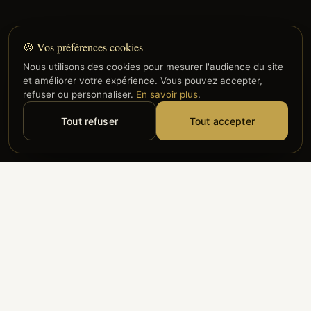
🍪 Vos préférences cookies
Nous utilisons des cookies pour mesurer l'audience du site
et améliorer votre expérience. Vous pouvez accepter,
refuser ou personnaliser.
En savoir plus
.
Tout refuser
Tout accepter
Alyzia
Groupe ADP
Air France
ILS NOUS FONT CONFIANCE
Groupe 3S
Hub Safe
Aeria
Newrest