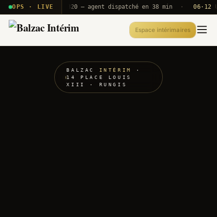
· T2E · B71
OPS · LIVE
Push A320 — agent dispatché en 38 min
·
06·12 UTC
Espace intérimaires
BALZAC
INTÉRIM
·
14 PLACE LOUIS
XIII · RUNGIS