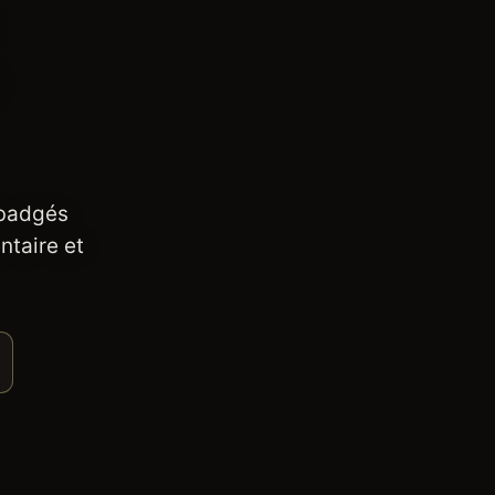
 badgés
ntaire et