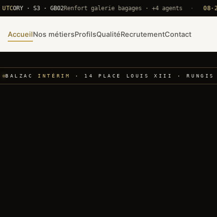
RY · S3 · GB02
Renfort galerie bagages · +4 agents
·
08·22 UT
Accueil
Nos métiers
Profils
Qualité
Recrutement
Contact
BALZAC
INTÉRIM
· 14 PLACE LOUIS XIII · RUNGIS