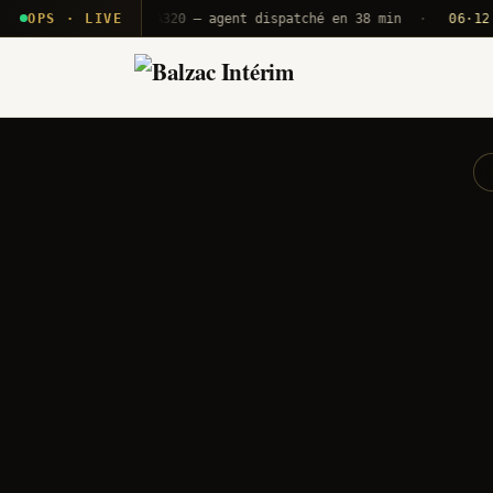
 T2E · B71
OPS · LIVE
Push A320 — agent dispatché en 38 min
·
06·12 UTC
O