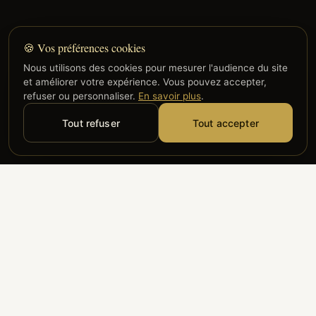
🍪 Vos préférences cookies
Nous utilisons des cookies pour mesurer l'audience du site
et améliorer votre expérience. Vous pouvez accepter,
refuser ou personnaliser.
En savoir plus
.
Tout refuser
Tout accepter
Alyzia
Groupe ADP
Air France
ILS NOUS FONT CONFIANCE
Groupe 3S
Hub Safe
Aeria
Newrest