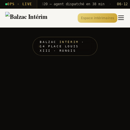
 · T2E · B71
OPS · LIVE
Push A320 — agent dispatché en 38 min
·
06·12 UTC
Espace intérimaires
BALZAC
INTÉRIM
·
14 PLACE LOUIS
XIII · RUNGIS