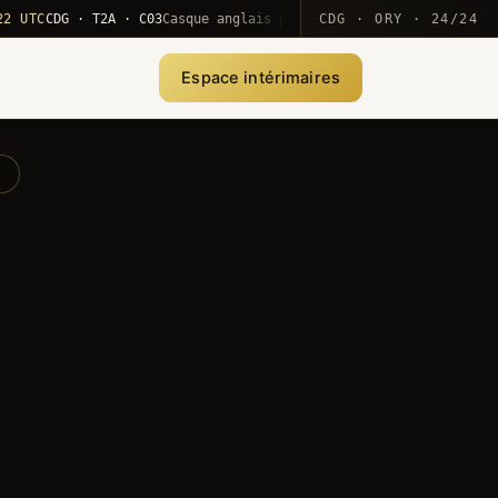
C
CDG · T2A · C03
Casque anglais positionné · rotation MEA
CDG · ORY · 24/24
·
10
Espace intérimaires