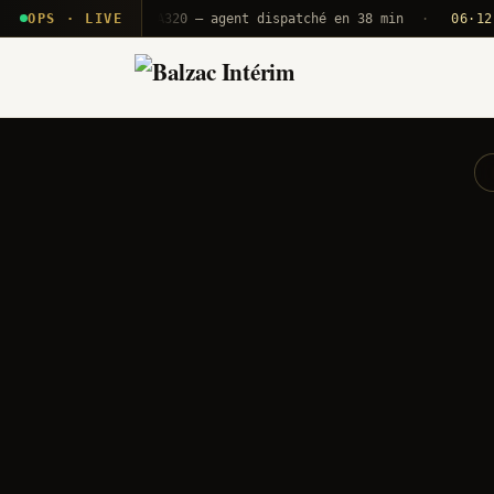
 T2E · B71
OPS · LIVE
Push A320 — agent dispatché en 38 min
·
06·12 UTC
O