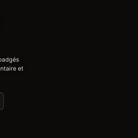
 badgés
ntaire et