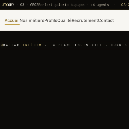
RY · S3 · GB02
Renfort galerie bagages · +4 agents
·
08·22 UT
Accueil
Nos métiers
Profils
Qualité
Recrutement
Contact
BALZAC
INTÉRIM
· 14 PLACE LOUIS XIII · RUNGIS