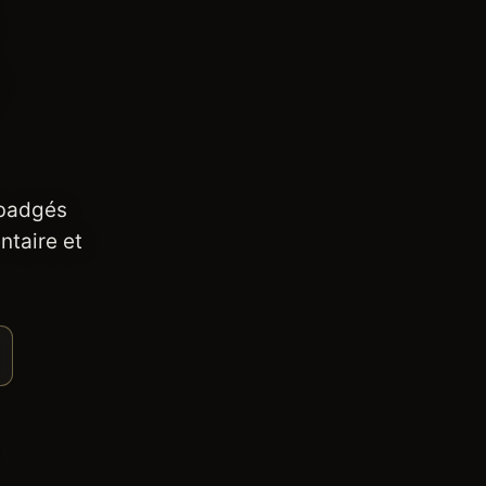
 badgés
ntaire et