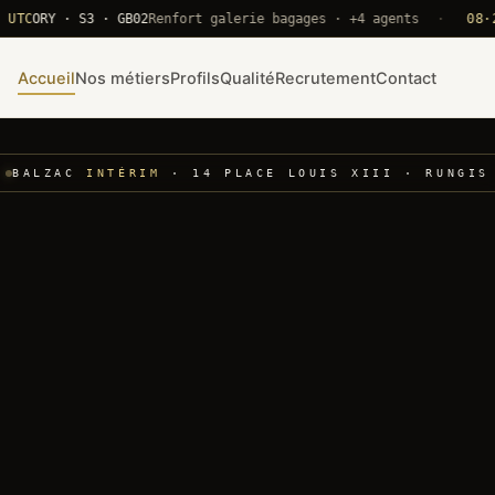
RY · S3 · GB02
Renfort galerie bagages · +4 agents
·
08·22 UT
Accueil
Nos métiers
Profils
Qualité
Recrutement
Contact
BALZAC
INTÉRIM
· 14 PLACE LOUIS XIII · RUNGIS