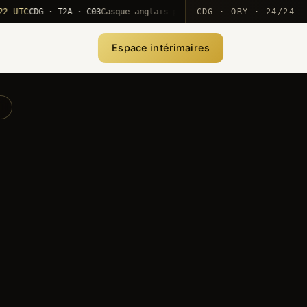
C
CDG · T2A · C03
Casque anglais positionné · rotation MEA
CDG · ORY · 24/24
·
10
Espace intérimaires