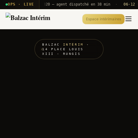
· T2E · B71
OPS · LIVE
Push A320 — agent dispatché en 38 min
·
06·12 UTC
Espace intérimaires
BALZAC
INTÉRIM
·
14 PLACE LOUIS
XIII · RUNGIS