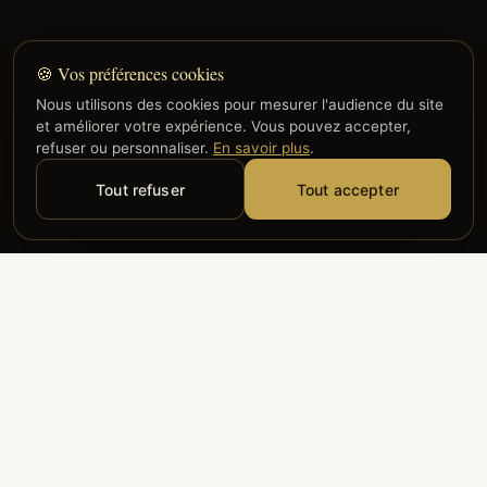
🍪 Vos préférences cookies
Nous utilisons des cookies pour mesurer l'audience du site
et améliorer votre expérience. Vous pouvez accepter,
refuser ou personnaliser.
En savoir plus
.
Tout refuser
Tout accepter
Alyzia
Groupe ADP
Air France
ILS NOUS FONT CONFIANCE
Groupe 3S
Hub Safe
Aeria
Newrest