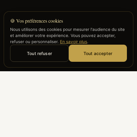
🍪 Vos préférences cookies
Nous utilisons des cookies pour mesurer l'audience du site
et améliorer votre expérience. Vous pouvez accepter,
refuser ou personnaliser.
En savoir plus
.
Tout refuser
Tout accepter
Alyzia
Groupe ADP
Air France
ILS NOUS FONT CONFIANCE
Groupe 3S
Hub Safe
Aeria
Newrest