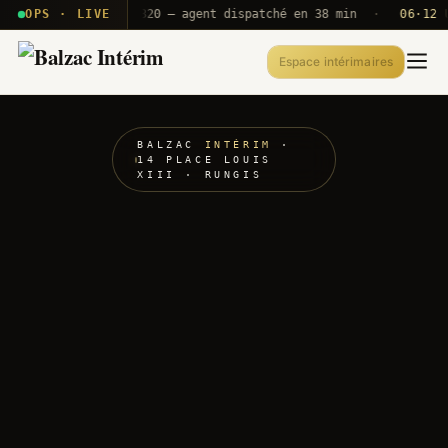
· T2E · B71
OPS · LIVE
Push A320 — agent dispatché en 38 min
·
06·12 UTC
Espace intérimaires
BALZAC
INTÉRIM
·
14 PLACE LOUIS
XIII · RUNGIS