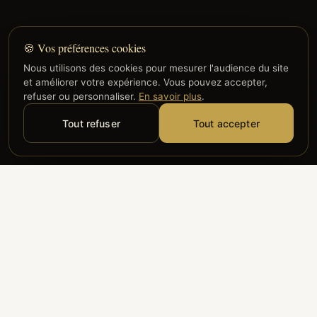
🍪 Vos préférences cookies
Nous utilisons des cookies pour mesurer l'audience du site
et améliorer votre expérience. Vous pouvez accepter,
refuser ou personnaliser.
En savoir plus
.
Tout refuser
Tout accepter
Alyzia
Groupe ADP
Air France
ILS NOUS FONT CONFIANCE
Groupe 3S
Hub Safe
Aeria
Newrest