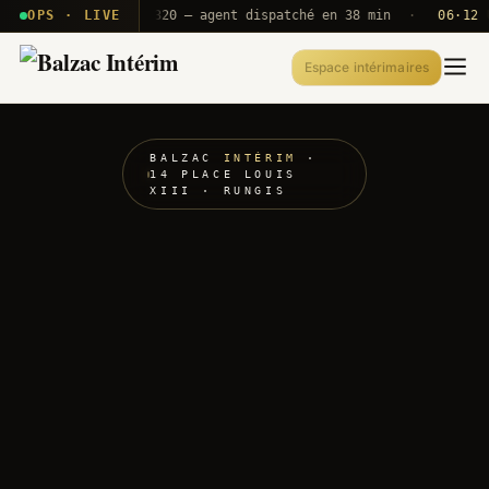
· T2E · B71
OPS · LIVE
Push A320 — agent dispatché en 38 min
·
06·12 UTC
Espace intérimaires
BALZAC
INTÉRIM
·
14 PLACE LOUIS
XIII · RUNGIS