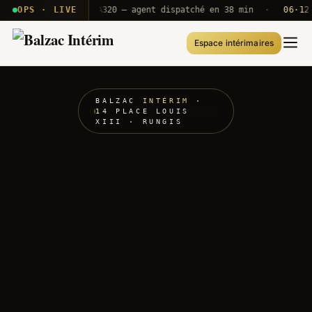
 · T2E · B71
OPS · LIVE
Push A320 — agent dispatché en 38 min
·
06·12 UT
Espace intérimaires
BALZAC
INTÉRIM
·
14 PLACE LOUIS
XIII · RUNGIS