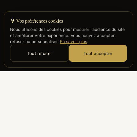
🍪 Vos préférences cookies
Nous utilisons des cookies pour mesurer l'audience du site
et améliorer votre expérience. Vous pouvez accepter,
refuser ou personnaliser.
En savoir plus
.
Tout refuser
Tout accepter
Alyzia
Groupe ADP
Air France
ILS NOUS FONT CONFIANCE
Groupe 3S
Hub Safe
Aeria
Newrest