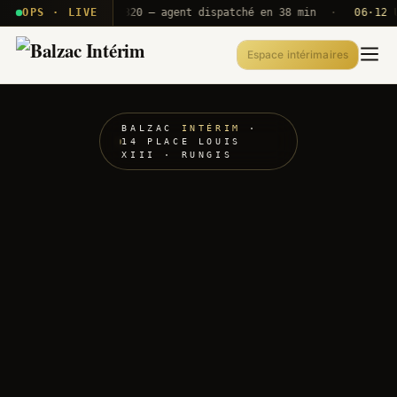
· T2E · B71
OPS · LIVE
Push A320 — agent dispatché en 38 min
·
06·12 UTC
Espace intérimaires
BALZAC
INTÉRIM
·
14 PLACE LOUIS
XIII · RUNGIS