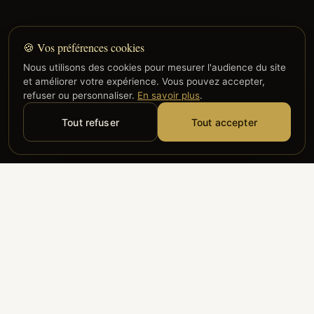
🍪 Vos préférences cookies
Nous utilisons des cookies pour mesurer l'audience du site
et améliorer votre expérience. Vous pouvez accepter,
refuser ou personnaliser.
En savoir plus
.
Tout refuser
Tout accepter
Alyzia
Groupe ADP
Air France
ILS NOUS FONT CONFIANCE
Groupe 3S
Hub Safe
Aeria
Newrest