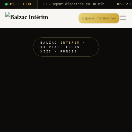
· T2E · B71
OPS · LIVE
Push A320 — agent dispatché en 38 min
·
06·12 UTC
Espace intérimaires
BALZAC
INTÉRIM
·
14 PLACE LOUIS
XIII · RUNGIS