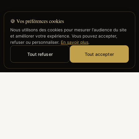
🍪 Vos préférences cookies
Nous utilisons des cookies pour mesurer l'audience du site
et améliorer votre expérience. Vous pouvez accepter,
refuser ou personnaliser.
En savoir plus
.
Tout refuser
Tout accepter
Alyzia
Groupe ADP
Air France
ILS NOUS FONT CONFIANCE
Groupe 3S
Hub Safe
Aeria
Newrest