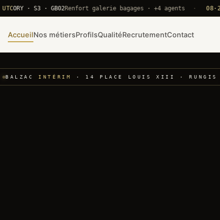
RY · S3 · GB02
Renfort galerie bagages · +4 agents
·
08·22 UT
Accueil
Nos métiers
Profils
Qualité
Recrutement
Contact
BALZAC
INTÉRIM
· 14 PLACE LOUIS XIII · RUNGIS