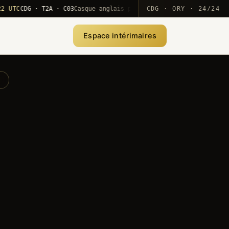
C
CDG · T2A · C03
Casque anglais positionné · rotation MEA
CDG · ORY · 24/24
·
10
Espace intérimaires