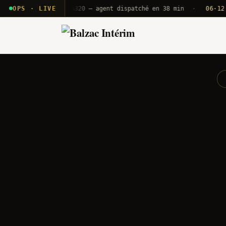
 T2E · B71
OPS · LIVE
Push A320 — agent dispatché en 38 min
·
06·12 UTC
O