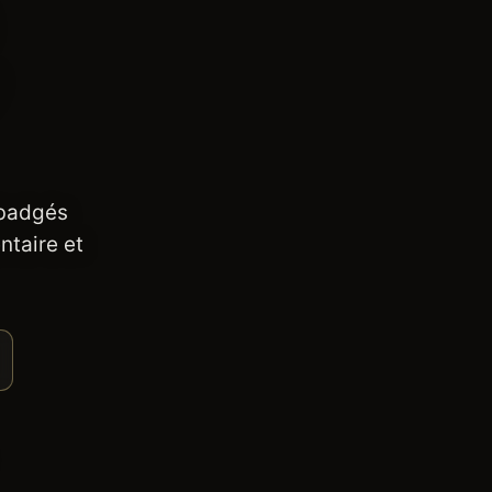
 badgés
ntaire et