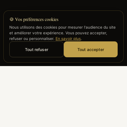
🍪 Vos préférences cookies
Nous utilisons des cookies pour mesurer l'audience du site
et améliorer votre expérience. Vous pouvez accepter,
refuser ou personnaliser.
En savoir plus
.
Tout refuser
Tout accepter
Alyzia
Groupe ADP
Air France
ILS NOUS FONT CONFIANCE
Groupe 3S
Hub Safe
Aeria
Newrest