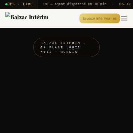
· T2E · B71
OPS · LIVE
Push A320 — agent dispatché en 38 min
·
06·12 UTC
Espace intérimaires
BALZAC
INTÉRIM
·
14 PLACE LOUIS
XIII · RUNGIS