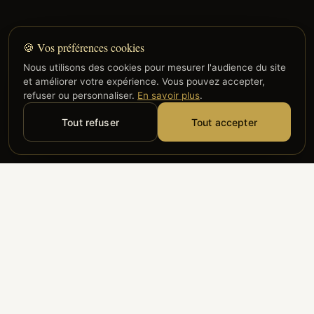
🍪 Vos préférences cookies
Nous utilisons des cookies pour mesurer l'audience du site
et améliorer votre expérience. Vous pouvez accepter,
refuser ou personnaliser.
En savoir plus
.
Tout refuser
Tout accepter
Alyzia
Groupe ADP
Air France
ILS NOUS FONT CONFIANCE
Groupe 3S
Hub Safe
Aeria
Newrest