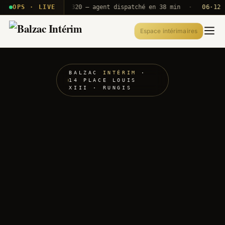
 · T2E · B71
OPS · LIVE
Push A320 — agent dispatché en 38 min
·
06·12 UTC
Espace intérimaires
BALZAC
INTÉRIM
·
14 PLACE LOUIS
XIII · RUNGIS