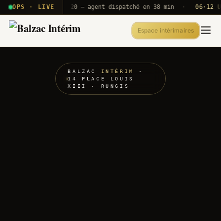
· T2E · B71
OPS · LIVE
Push A320 — agent dispatché en 38 min
·
06·12 UTC
O
Espace intérimaires
BALZAC
INTÉRIM
·
14 PLACE LOUIS
XIII · RUNGIS