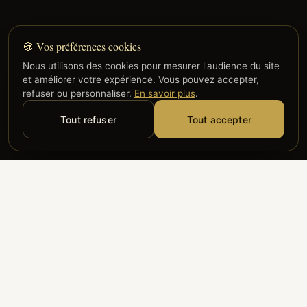
🍪 Vos préférences cookies
Nous utilisons des cookies pour mesurer l'audience du site
et améliorer votre expérience. Vous pouvez accepter,
refuser ou personnaliser.
En savoir plus
.
Tout refuser
Tout accepter
Alyzia
Groupe ADP
Air France
ILS NOUS FONT CONFIANCE
Groupe 3S
Hub Safe
Aeria
Newrest