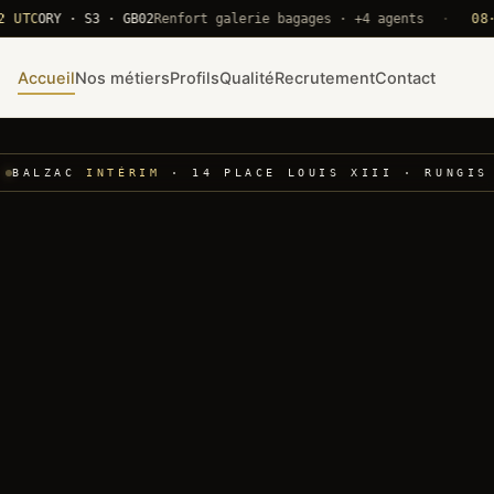
ORY · S3 · GB02
Renfort galerie bagages · +4 agents
·
08·22 UT
Accueil
Nos métiers
Profils
Qualité
Recrutement
Contact
BALZAC
INTÉRIM
· 14 PLACE LOUIS XIII · RUNGIS