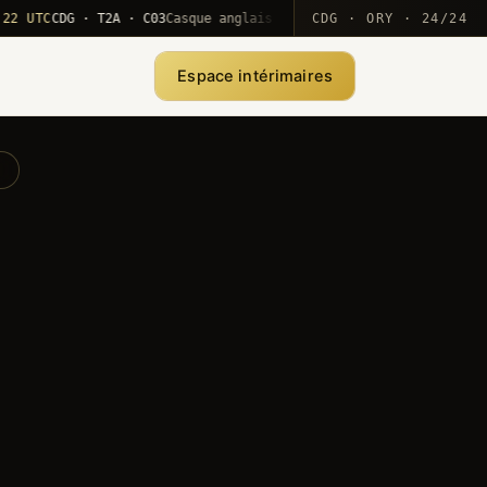
C
CDG · T2A · C03
Casque anglais positionné · rotation MEA
CDG · ORY · 24/24
·
1
Espace intérimaires