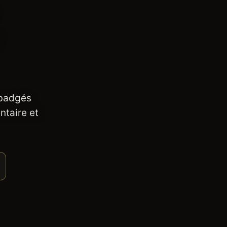
 badgés
ntaire et