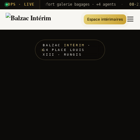
ORY · S3 · GB02
OPS · LIVE
Renfort galerie bagages · +4 agents
·
08·22 U
Espace intérimaires
BALZAC
INTÉRIM
·
14 PLACE LOUIS
XIII · RUNGIS