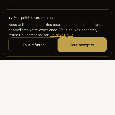
🍪 Vos préférences cookies
Nous utilisons des cookies pour mesurer l'audience du site
et améliorer votre expérience. Vous pouvez accepter,
refuser ou personnaliser.
En savoir plus
.
Tout refuser
Tout accepter
Alyzia
Groupe ADP
Air France
ILS NOUS FONT CONFIANCE
Groupe 3S
Hub Safe
Aeria
Newrest