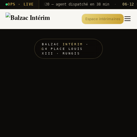
· T2E · B71
OPS · LIVE
Push A320 — agent dispatché en 38 min
·
06·12 UTC
Espace intérimaires
BALZAC
INTÉRIM
·
14 PLACE LOUIS
XIII · RUNGIS