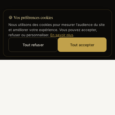
🍪 Vos préférences cookies
Nous utilisons des cookies pour mesurer l'audience du site
et améliorer votre expérience. Vous pouvez accepter,
refuser ou personnaliser.
En savoir plus
.
Tout refuser
Tout accepter
Alyzia
Groupe ADP
Air France
ILS NOUS FONT CONFIANCE
Groupe 3S
Hub Safe
Aeria
Newrest