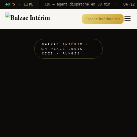
 · T2E · B71
OPS · LIVE
Push A320 — agent dispatché en 38 min
·
06·12 UTC
Espace intérimaires
BALZAC
INTÉRIM
·
14 PLACE LOUIS
XIII · RUNGIS