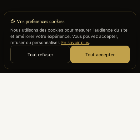
🍪 Vos préférences cookies
Nous utilisons des cookies pour mesurer l'audience du site
et améliorer votre expérience. Vous pouvez accepter,
refuser ou personnaliser.
En savoir plus
.
Tout refuser
Tout accepter
Alyzia
Groupe ADP
Air France
ILS NOUS FONT CONFIANCE
Groupe 3S
Hub Safe
Aeria
Newrest