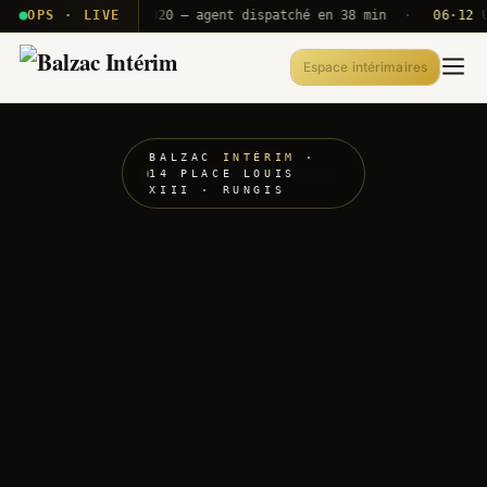
· T2E · B71
OPS · LIVE
Push A320 — agent dispatché en 38 min
·
06·12 UTC
Espace intérimaires
BALZAC
INTÉRIM
·
14 PLACE LOUIS
XIII · RUNGIS