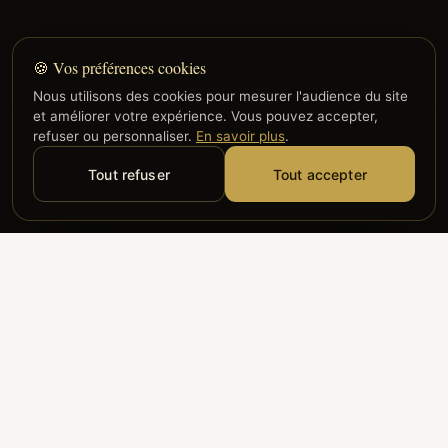
🍪 Vos préférences cookies
Nous utilisons des cookies pour mesurer l'audience du site
et améliorer votre expérience. Vous pouvez accepter,
refuser ou personnaliser.
En savoir plus
.
Tout refuser
Tout accepter
Alyzia
Groupe ADP
Air France
ILS NOUS FONT CONFIANCE
Groupe 3S
Hub Safe
Aeria
Newrest