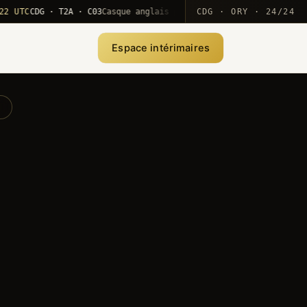
C
CDG · T2A · C03
Casque anglais positionné · rotation MEA
CDG · ORY · 24/24
·
10
Espace intérimaires