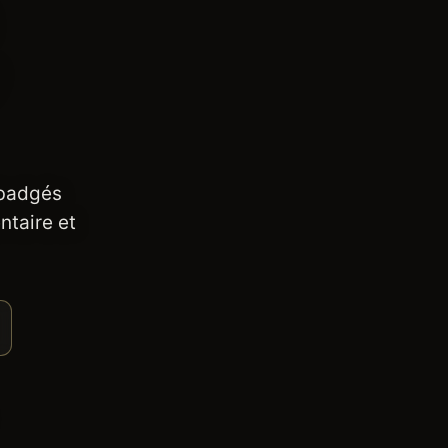
 badgés
ntaire et