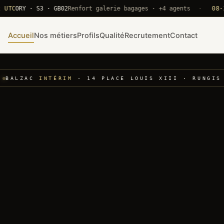
RY · S3 · GB02
Renfort galerie bagages · +4 agents
·
08·22 UT
Accueil
Nos métiers
Profils
Qualité
Recrutement
Contact
BALZAC
INTÉRIM
· 14 PLACE LOUIS XIII · RUNGIS