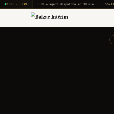
· T2E · B71
OPS · LIVE
Push A320 — agent dispatché en 38 min
·
06·12 UTC
O