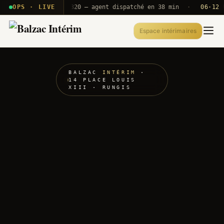
· T2E · B71
OPS · LIVE
Push A320 — agent dispatché en 38 min
·
06·12 UTC
Espace intérimaires
BALZAC
INTÉRIM
·
14 PLACE LOUIS
XIII · RUNGIS