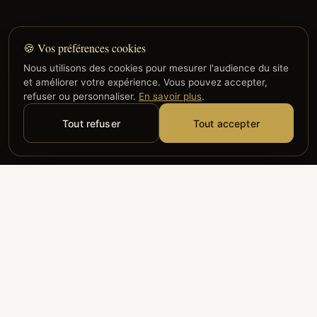
🍪 Vos préférences cookies
Nous utilisons des cookies pour mesurer l'audience du site
et améliorer votre expérience. Vous pouvez accepter,
refuser ou personnaliser.
En savoir plus
.
Tout refuser
Tout accepter
Alyzia
Groupe ADP
Air France
ILS NOUS FONT CONFIANCE
Groupe 3S
Hub Safe
Aeria
Newrest