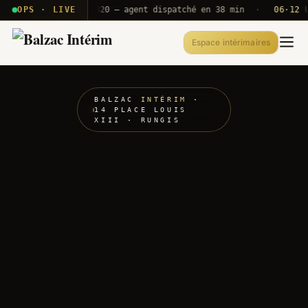
· T2E · B71
OPS · LIVE
Push A320 — agent dispatché en 38 min
·
06·12 UTC
Espace intérimaires
BALZAC
INTÉRIM
·
14 PLACE LOUIS
XIII · RUNGIS