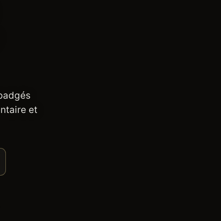
 badgés
ntaire et