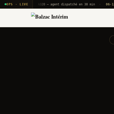
· T2E · B71
OPS · LIVE
Push A320 — agent dispatché en 38 min
·
06·12 UTC