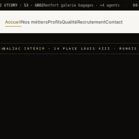
ORY · S3 · GB02
Renfort galerie bagages · +4 agents
·
08·22 U
Accueil
Nos métiers
Profils
Qualité
Recrutement
Contact
BALZAC
INTÉRIM
· 14 PLACE LOUIS XIII · RUNGIS