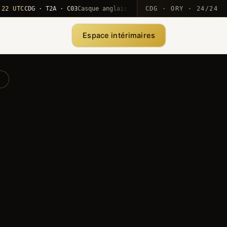
TC
CDG · T2A · C03
Casque anglais positionné · rotation MEA
CDG · ORY · 24/24
·
1
Espace intérimaires