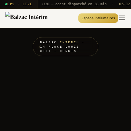
 · T2E · B71
OPS · LIVE
Push A320 — agent dispatché en 38 min
·
06·12 UT
Espace intérimaires
BALZAC
INTÉRIM
·
14 PLACE LOUIS
XIII · RUNGIS