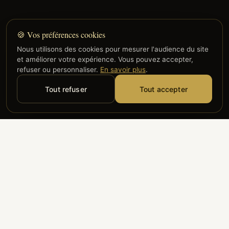
🍪 Vos préférences cookies
Nous utilisons des cookies pour mesurer l'audience du site
et améliorer votre expérience. Vous pouvez accepter,
refuser ou personnaliser.
En savoir plus
.
Tout refuser
Tout accepter
Alyzia
Groupe ADP
Air France
ILS NOUS FONT CONFIANCE
Groupe 3S
Hub Safe
Aeria
Newrest