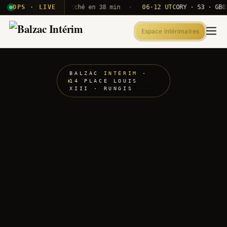
320 — agent dispatché en 38 min
OPS · LIVE
·
06·12 UTC
ORY · S3 · GB02
Re
Espace intérimaires
BALZAC
INTÉRIM
·
14 PLACE LOUIS
XIII · RUNGIS