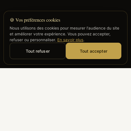
🍪 Vos préférences cookies
Nous utilisons des cookies pour mesurer l'audience du site
et améliorer votre expérience. Vous pouvez accepter,
refuser ou personnaliser.
En savoir plus
.
Tout refuser
Tout accepter
Alyzia
Groupe ADP
Air France
ILS NOUS FONT CONFIANCE
Groupe 3S
Hub Safe
Aeria
Newrest