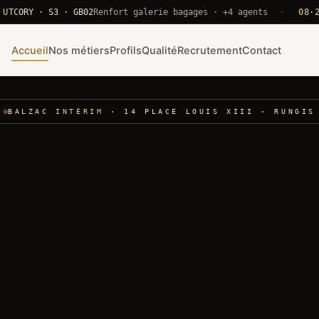
RY · S3 · GB02
Renfort galerie bagages · +4 agents
·
08·22 UTC
Accueil
Nos métiers
Profils
Qualité
Recrutement
Contact
BALZAC
INTÉRIM
· 14 PLACE LOUIS XIII · RUNGIS