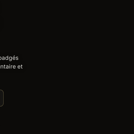
 badgés
ntaire et