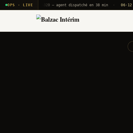
 T2E · B71
OPS · LIVE
Push A320 — agent dispatché en 38 min
·
06·12 UTC
O