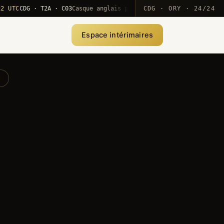
CDG · T2A · C03
Casque anglais positionné · rotation MEA
CDG · ORY · 24/24
·
10
Espace intérimaires