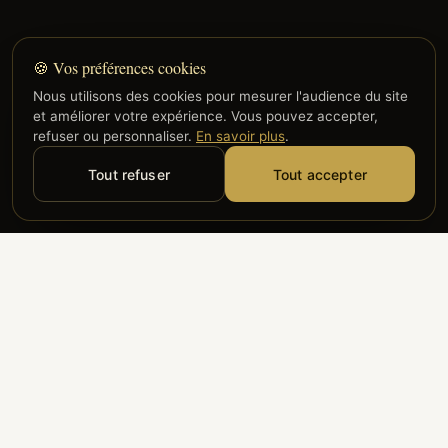
🍪 Vos préférences cookies
Nous utilisons des cookies pour mesurer l'audience du site
et améliorer votre expérience. Vous pouvez accepter,
refuser ou personnaliser.
En savoir plus
.
Tout refuser
Tout accepter
Alyzia
Groupe ADP
Air France
ILS NOUS FONT CONFIANCE
Groupe 3S
Hub Safe
Aeria
Newrest