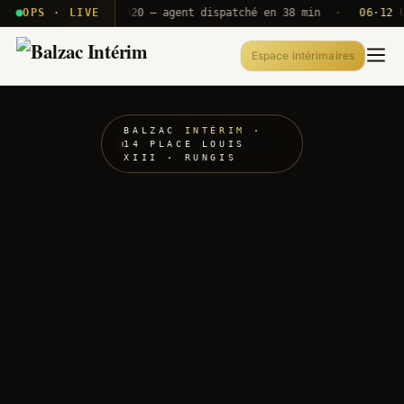
· T2E · B71
OPS · LIVE
Push A320 — agent dispatché en 38 min
·
06·12 UTC
Espace intérimaires
BALZAC
INTÉRIM
·
14 PLACE LOUIS
XIII · RUNGIS