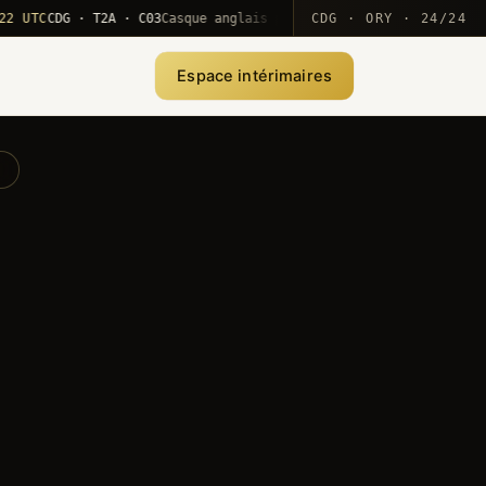
C
CDG · T2A · C03
Casque anglais positionné · rotation MEA
CDG · ORY · 24/24
·
10
Espace intérimaires