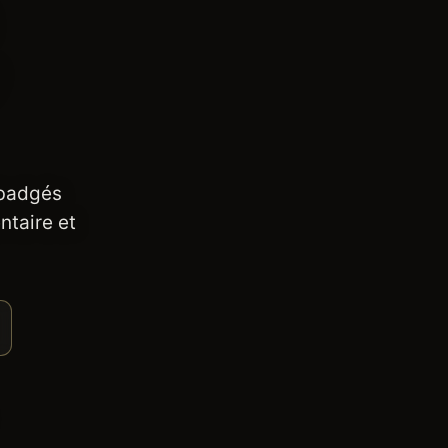
 badgés
ntaire et