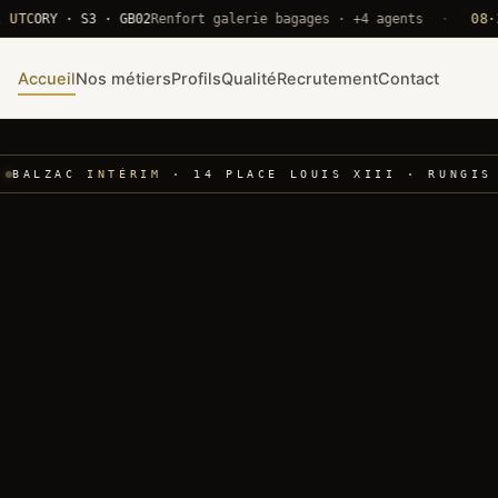
RY · S3 · GB02
Renfort galerie bagages · +4 agents
·
08·22 UT
Accueil
Nos métiers
Profils
Qualité
Recrutement
Contact
BALZAC
INTÉRIM
· 14 PLACE LOUIS XIII · RUNGIS