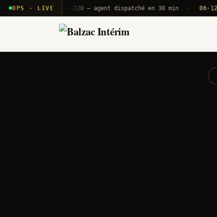
 T2E · B71
OPS · LIVE
Push A320 — agent dispatché en 38 min
·
06·12 UTC
O