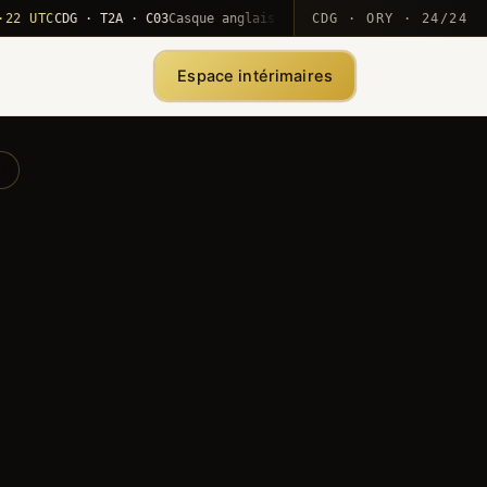
TC
CDG · T2A · C03
Casque anglais positionné · rotation MEA
CDG · ORY · 24/24
·
1
Espace intérimaires