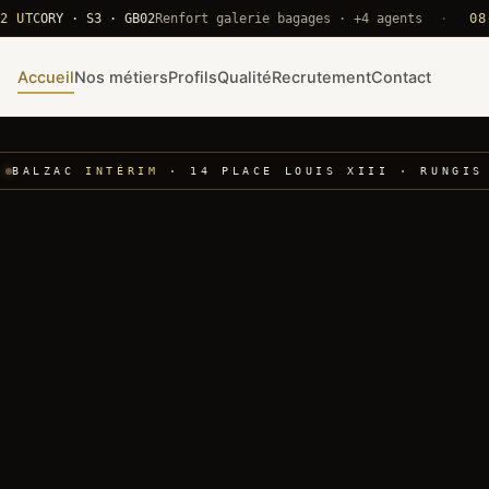
ORY · S3 · GB02
Renfort galerie bagages · +4 agents
·
08·22 U
Accueil
Nos métiers
Profils
Qualité
Recrutement
Contact
BALZAC
INTÉRIM
· 14 PLACE LOUIS XIII · RUNGIS