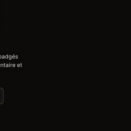
 badgés
ntaire et