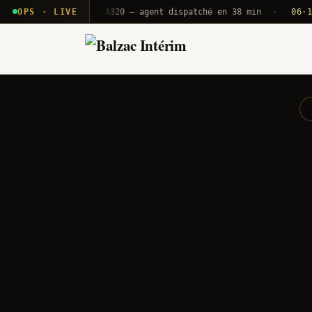
 · T2E · B71
OPS · LIVE
Push A320 — agent dispatché en 38 min
·
06·12 UTC