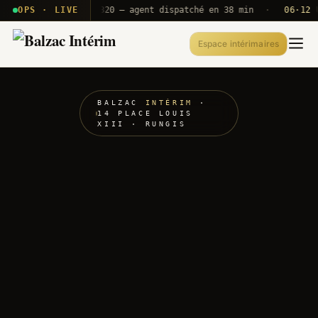
· T2E · B71
OPS · LIVE
Push A320 — agent dispatché en 38 min
·
06·12 UTC
Espace intérimaires
BALZAC
INTÉRIM
·
14 PLACE LOUIS
XIII · RUNGIS