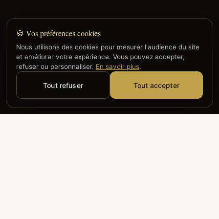
🍪 Vos préférences cookies
Nous utilisons des cookies pour mesurer l'audience du site
et améliorer votre expérience. Vous pouvez accepter,
refuser ou personnaliser.
En savoir plus
.
Tout refuser
Tout accepter
Alyzia
Groupe ADP
Air France
ILS NOUS FONT CONFIANCE
Groupe 3S
Hub Safe
Aeria
Newrest