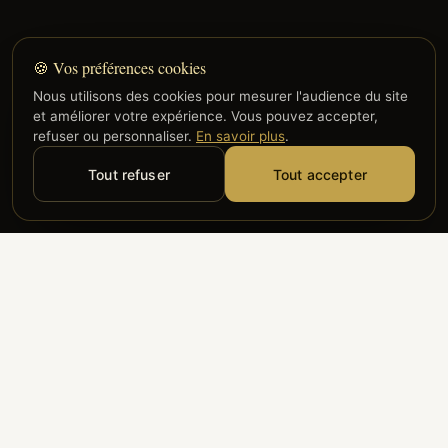
🍪 Vos préférences cookies
Nous utilisons des cookies pour mesurer l'audience du site
et améliorer votre expérience. Vous pouvez accepter,
refuser ou personnaliser.
En savoir plus
.
Tout refuser
Tout accepter
Alyzia
Groupe ADP
Air France
ILS NOUS FONT CONFIANCE
Groupe 3S
Hub Safe
Aeria
Newrest