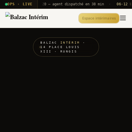
· T2E · B71
OPS · LIVE
Push A320 — agent dispatché en 38 min
·
06·12 UTC
O
Espace intérimaires
BALZAC
INTÉRIM
·
14 PLACE LOUIS
XIII · RUNGIS