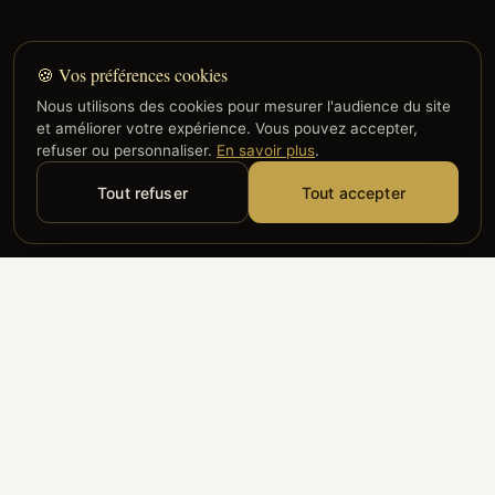
🍪 Vos préférences cookies
Nous utilisons des cookies pour mesurer l'audience du site
et améliorer votre expérience. Vous pouvez accepter,
refuser ou personnaliser.
En savoir plus
.
Tout refuser
Tout accepter
Alyzia
Groupe ADP
Air France
ILS NOUS FONT CONFIANCE
Groupe 3S
Hub Safe
Aeria
Newrest