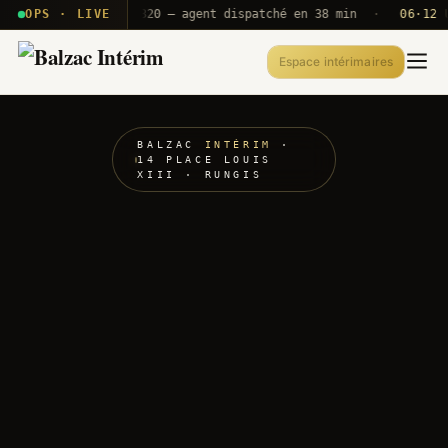
· T2E · B71
OPS · LIVE
Push A320 — agent dispatché en 38 min
·
06·12 UTC
Espace intérimaires
BALZAC
INTÉRIM
·
14 PLACE LOUIS
XIII · RUNGIS