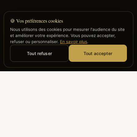
🍪 Vos préférences cookies
Nous utilisons des cookies pour mesurer l'audience du site
et améliorer votre expérience. Vous pouvez accepter,
refuser ou personnaliser.
En savoir plus
.
Tout refuser
Tout accepter
Alyzia
Groupe ADP
Air France
ILS NOUS FONT CONFIANCE
Groupe 3S
Hub Safe
Aeria
Newrest