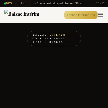
 T2E · B71
OPS · LIVE
Push A320 — agent dispatché en 38 min
·
06·12 UTC
O
Espace intérimaires
BALZAC
INTÉRIM
·
14 PLACE LOUIS
XIII · RUNGIS