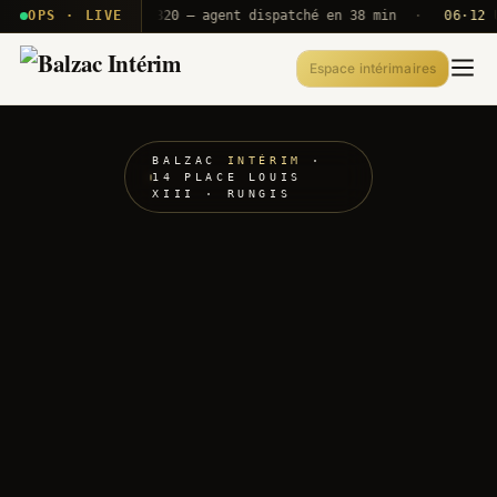
· T2E · B71
OPS · LIVE
Push A320 — agent dispatché en 38 min
·
06·12 UTC
Espace intérimaires
BALZAC
INTÉRIM
·
14 PLACE LOUIS
XIII · RUNGIS