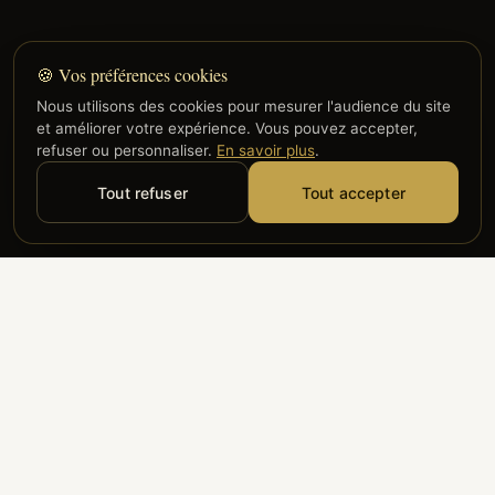
🍪 Vos préférences cookies
Nous utilisons des cookies pour mesurer l'audience du site
et améliorer votre expérience. Vous pouvez accepter,
refuser ou personnaliser.
En savoir plus
.
Tout refuser
Tout accepter
Alyzia
Groupe ADP
Air France
ILS NOUS FONT CONFIANCE
Groupe 3S
Hub Safe
Aeria
Newrest