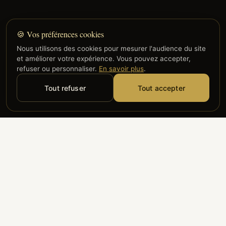
🍪 Vos préférences cookies
Nous utilisons des cookies pour mesurer l'audience du site
et améliorer votre expérience. Vous pouvez accepter,
refuser ou personnaliser.
En savoir plus
.
Tout refuser
Tout accepter
Alyzia
Groupe ADP
Air France
ILS NOUS FONT CONFIANCE
Groupe 3S
Hub Safe
Aeria
Newrest