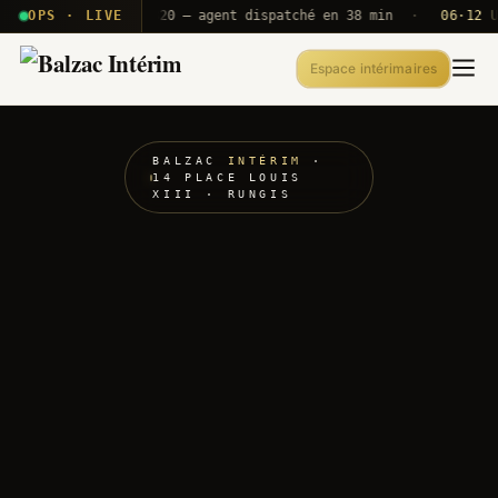
· T2E · B71
OPS · LIVE
Push A320 — agent dispatché en 38 min
·
06·12 UTC
O
Espace intérimaires
BALZAC
INTÉRIM
·
14 PLACE LOUIS
XIII · RUNGIS