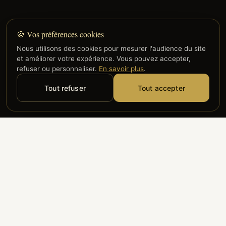
🍪 Vos préférences cookies
Nous utilisons des cookies pour mesurer l'audience du site
et améliorer votre expérience. Vous pouvez accepter,
refuser ou personnaliser.
En savoir plus
.
Tout refuser
Tout accepter
Alyzia
Groupe ADP
Air France
ILS NOUS FONT CONFIANCE
Groupe 3S
Hub Safe
Aeria
Newrest