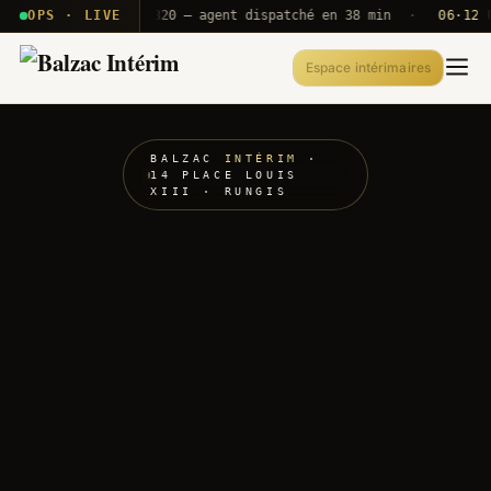
· T2E · B71
OPS · LIVE
Push A320 — agent dispatché en 38 min
·
06·12 UTC
Espace intérimaires
BALZAC
INTÉRIM
·
14 PLACE LOUIS
XIII · RUNGIS