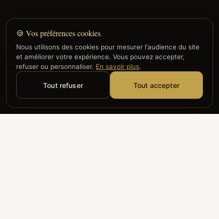
🍪 Vos préférences cookies
Nous utilisons des cookies pour mesurer l'audience du site
et améliorer votre expérience. Vous pouvez accepter,
refuser ou personnaliser.
En savoir plus
.
Tout refuser
Tout accepter
Alyzia
Groupe ADP
Air France
ILS NOUS FONT CONFIANCE
Groupe 3S
Hub Safe
Aeria
Newrest