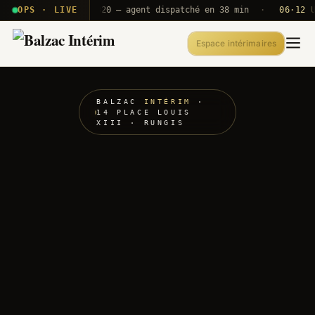
· T2E · B71
OPS · LIVE
Push A320 — agent dispatché en 38 min
·
06·12 UTC
Espace intérimaires
BALZAC
INTÉRIM
·
14 PLACE LOUIS
XIII · RUNGIS