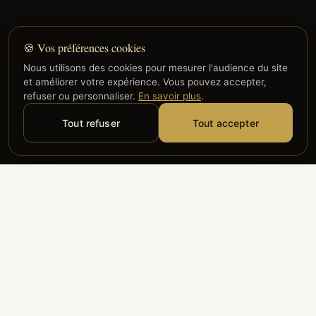
🍪 Vos préférences cookies
Nous utilisons des cookies pour mesurer l'audience du site
et améliorer votre expérience. Vous pouvez accepter,
refuser ou personnaliser.
En savoir plus
.
Tout refuser
Tout accepter
Alyzia
Groupe ADP
Air France
ILS NOUS FONT CONFIANCE
Groupe 3S
Hub Safe
Aeria
Newrest