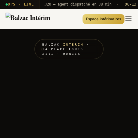
 · T2E · B71
OPS · LIVE
Push A320 — agent dispatché en 38 min
·
06·12 UT
Espace intérimaires
BALZAC
INTÉRIM
·
14 PLACE LOUIS
XIII · RUNGIS